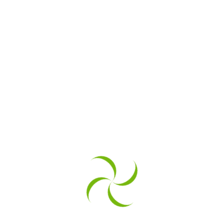
 investiții al Fondului pentru Modernizare a
uro pentru șase propuneri de investiții pri
au să fie virate până la sfârșitul anului 202
at în 2024, Ministerul Energiei a estimat fin
ergiei electrice din surse regenerabile, cu
alimentară, Ministerul Agriculturii și Dezvoltă
r de producere a energiei din surse rege
e finanțare, inițial deschisă în decembrie
număr mai mare de beneficiari să acceseze f