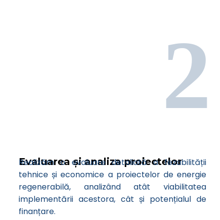
2
Evaluarea și analiza proiectelor
Realizăm o evaluare detaliată a fezabilității
tehnice și economice a proiectelor de energie
regenerabilă, analizând atât viabilitatea
implementării acestora, cât și potențialul de
finanțare.