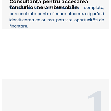
Consultanță pentru accesarea
fondurilor nerambursabile
Oferim servicii de consultanță complete,
personalizate pentru fiecare afacere, asigurând
identificarea celor mai potrivite oportunități de
finanțare.
1