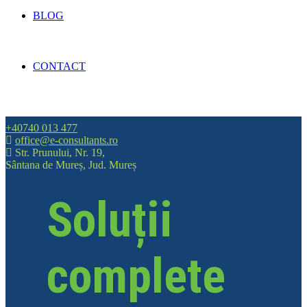
BLOG
CONTACT
+40740 013 477
office@e-consultants.ro
Str. Prunului, Nr. 19,
Sântana de Mureș, Jud. Mureș
Soluții
complete