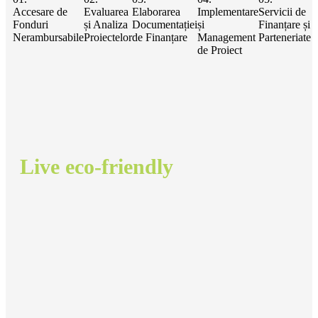
Accesare de
Evaluarea
Elaborarea
Implementare
Servicii de
Fonduri
și Analiza
Documentației
și
Finanțare și
Nerambursabile
Proiectelor
de Finanțare
Management
Parteneriate
de Proiect
Live eco-friendly