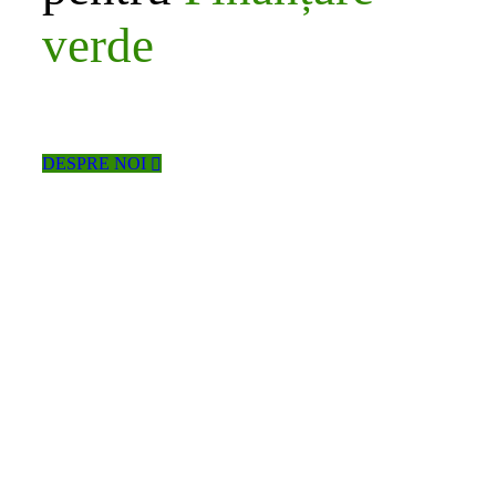
verde
Descoperă cum te putem ajuta să accesezi fonduri
nerambursabile pentru proiectele tale de energie
regenerabilă. De la consultanță până la implementare,
suntem alături de tine la fiecare pas.
DESPRE NOI
E-consultants