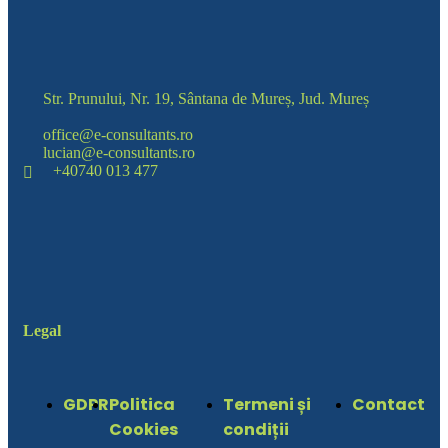
Str. Prunului, Nr. 19, Sântana de Mureș, Jud. Mureș
office@e-consultants.ro
lucian@e-consultants.ro
+40740 013 477
Legal
GDPR
Politica
Termeni și
Contact
Cookies
condiții