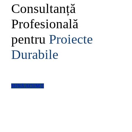
Consultanță
Profesională
pentru
Proiecte
Durabile
Cu experiența noastră vastă în domeniul energiei
regenerabile, îți oferim soluții personalizate pentru a-ți
maximiza șansele de succes în obținerea finanțării și
implementarea proiectului tău.
SUNĂ ACUM