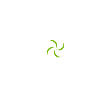
Str. Prunului, Nr. 19, Sântana de Mureș, Jud. Mureș
office@e-consultants.ro
lucian@e-consultants.ro
+40740 013 477
Legal
GDPR
Politica Cookies