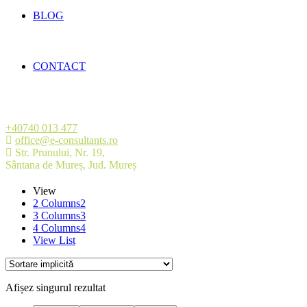
BLOG
CONTACT
+40740 013 477
office@e-consultants.ro
Str. Prunului, Nr. 19,
Sântana de Mureș, Jud. Mureș
View
2 Columns
2
3 Columns
3
4 Columns
4
View List
Afișez singurul rezultat