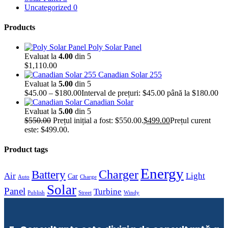
Uncategorized
0
Products
Poly Solar Panel
Evaluat la
4.00
din 5
$
1,110.00
Canadian Solar 255
Evaluat la
5.00
din 5
$
45.00
–
$
180.00
Interval de prețuri: $45.00 până la $180.00
Canadian Solar
Evaluat la
5.00
din 5
$
550.00
Prețul inițial a fost: $550.00.
$
499.00
Prețul curent
este: $499.00.
Product tags
Energy
Charger
Battery
Air
Light
Car
Auto
Charge
Solar
Panel
Turbine
Publish
Street
Windy