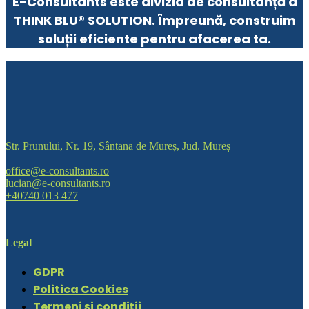
E-Consultants este divizia de consultanță a
THINK BLU® SOLUTION. Împreună, construim
soluții eficiente pentru afacerea ta.
Str. Prunului, Nr. 19, Sântana de Mureș, Jud. Mureș
office@e-consultants.ro
lucian@e-consultants.ro
+40740 013 477
Legal
GDPR
Politica Cookies
Termeni și condiții